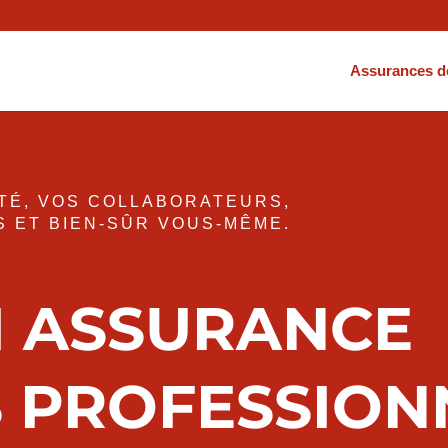
Assurances d
ITÉ, VOS COLLABORATEURS,
S ET BIEN-SÛR VOUS-MÊME.
I ASSURANCE
S PROFESSION