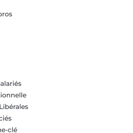
pros
alariés
sionnelle
Libérales
ciés
e-clé